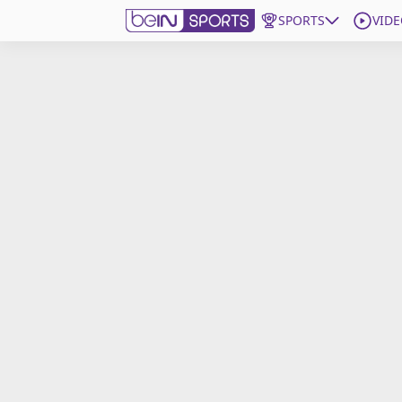
SPORTS
VIDE
beIN SPORTS CONNECT
Edition
France
Replays
Podcasts
En Direct
Gérer les notifications
Contactez nous
Grille TV
beINSPIRED
CGU
Mentions légales