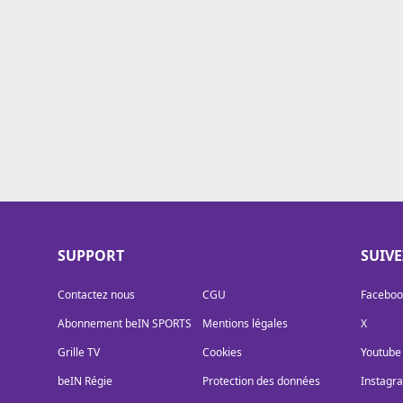
Cookies
Protection des données
Paramétrer mon consentement
SUPPORT
SUIV
Contactez nous
CGU
Faceboo
Abonnement beIN SPORTS
Mentions légales
X
Grille TV
Cookies
Youtube
beIN Régie
Protection des données
Instagr