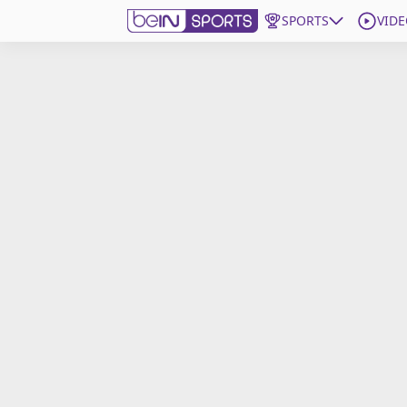
SPORTS
VIDE
beIN SPORTS CONNECT
Edition
France
Replays
Podcasts
En Direct
Gérer les notifications
Contactez nous
Grille TV
beINSPIRED
CGU
Mentions légales