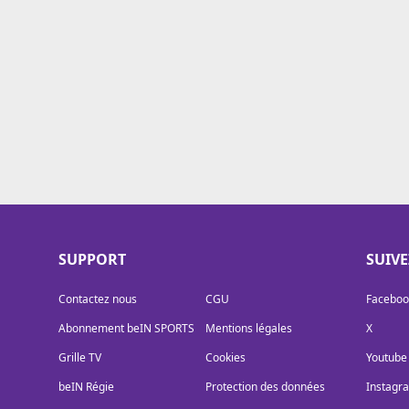
Cookies
Protection des données
Paramétrer mon consentement
SUPPORT
SUIV
Contactez nous
CGU
Faceboo
Abonnement beIN SPORTS
Mentions légales
X
Grille TV
Cookies
Youtube
beIN Régie
Protection des données
Instagr