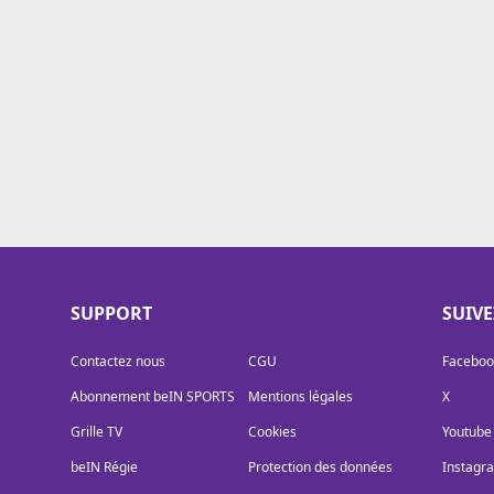
Cookies
Protection des données
Paramétrer mon consentement
SUPPORT
SUIV
Contactez nous
CGU
Faceboo
Abonnement beIN SPORTS
Mentions légales
X
Grille TV
Cookies
Youtube
beIN Régie
Protection des données
Instagr