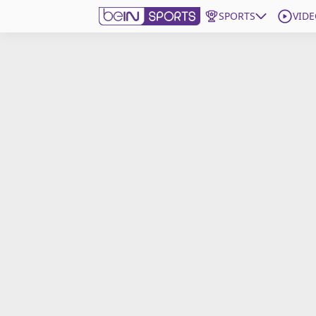
SPORTS
VIDE
beIN SPORTS CONNECT
Edition
France
Replays
Podcasts
En Direct
Gérer les notifications
Contactez nous
Grille TV
beINSPIRED
CGU
Mentions légales