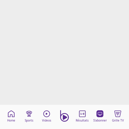
Mentions légales
Cookies
Protection des données
Paramétrer mon consentement
Home
Sports
Videos
Résultats
S'abonner
Grille TV