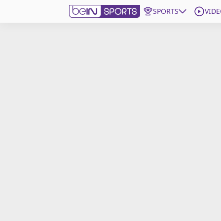
SPORTS
VIDE
beIN SPORTS CONNECT
Edition
France
Replays
Podcasts
En Direct
Gérer les notifications
Contactez nous
Grille TV
beINSPIRED
CGU
Mentions légales