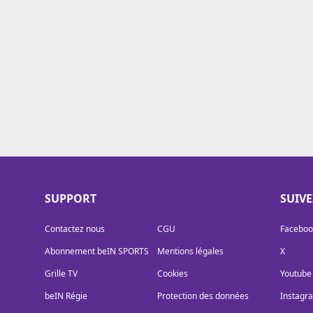
Cookies
Protection des données
Paramétrer mon consentement
SUPPORT
SUIV
Contactez nous
CGU
Faceboo
Abonnement beIN SPORTS
Mentions légales
X
Grille TV
Cookies
Youtube
beIN Régie
Protection des données
Instagr