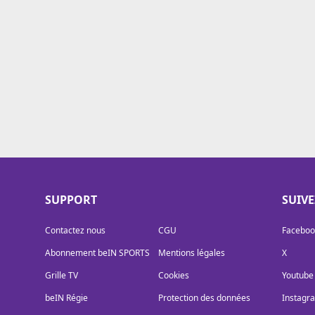
Cookies
Protection des données
Paramétrer mon consentement
SUPPORT
SUIV
Contactez nous
CGU
Faceboo
Abonnement beIN SPORTS
Mentions légales
X
Grille TV
Cookies
Youtube
beIN Régie
Protection des données
Instagr