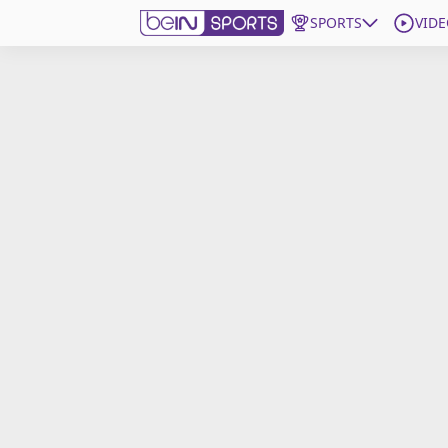
SPORTS
VIDE
beIN SPORTS CONNECT
Edition
France
Replays
Podcasts
En Direct
Gérer les notifications
Contactez nous
Grille TV
beINSPIRED
CGU
Mentions légales