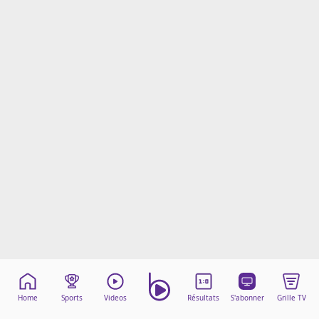
Mentions légales
Cookies
Protection des données
Paramétrer mon consentement
Home
Sports
Videos
Résultats
S'abonner
Grille TV