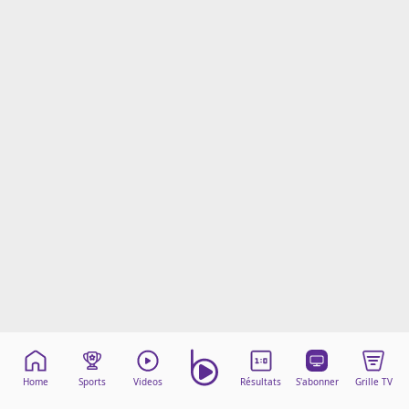
Mentions légales
Cookies
Protection des données
Paramétrer mon consentement
Home
Sports
Videos
Résultats
S'abonner
Grille TV