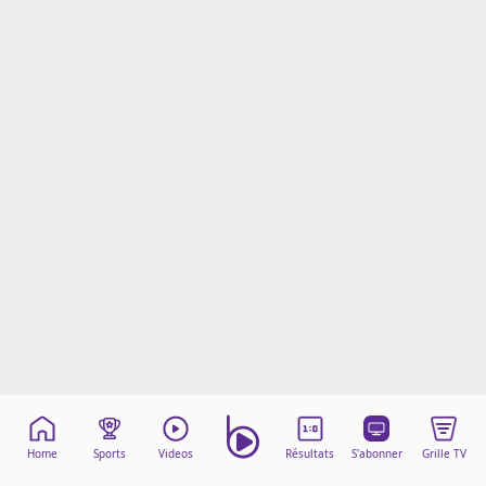
Mentions légales
Cookies
Protection des données
Paramétrer mon consentement
Home
Sports
Videos
Résultats
S'abonner
Grille TV