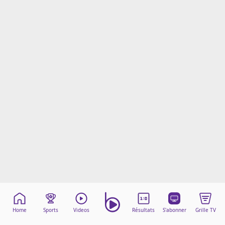
Mentions légales
Cookies
Protection des données
Paramétrer mon consentement
Home
Sports
Videos
Résultats
S'abonner
Grille TV