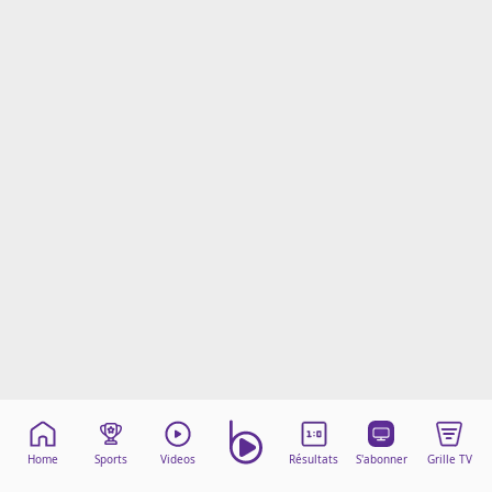
Mentions légales
Cookies
Protection des données
Paramétrer mon consentement
Home
Sports
Videos
Résultats
S'abonner
Grille TV