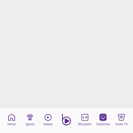
Mentions légales
Cookies
Protection des données
Paramétrer mon consentement
Home
Sports
Videos
Résultats
S'abonner
Grille TV