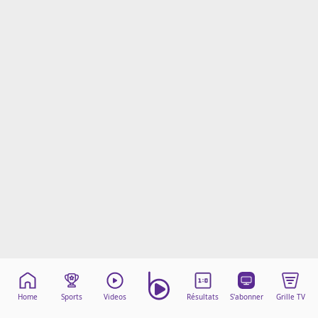
Mentions légales
Cookies
Protection des données
Paramétrer mon consentement
Home
Sports
Videos
Résultats
S'abonner
Grille TV