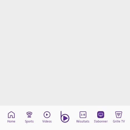
Mentions légales
Cookies
Protection des données
Paramétrer mon consentement
Home
Sports
Videos
Résultats
S'abonner
Grille TV