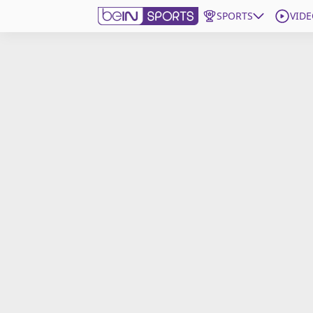
SPORTS
VIDE
beIN SPORTS CONNECT
Edition
France
Replays
Podcasts
En Direct
Gérer les notifications
Contactez nous
Grille TV
beINSPIRED
CGU
Mentions légales