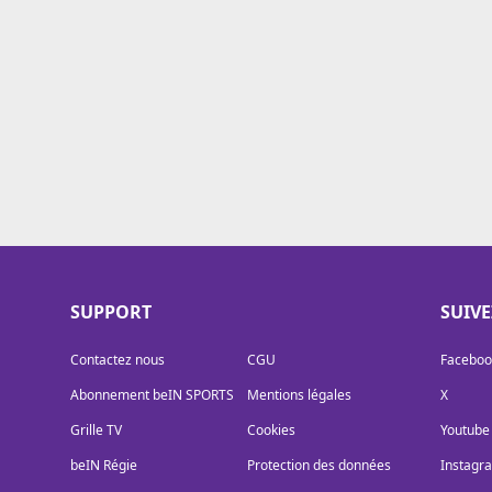
Cookies
Protection des données
Paramétrer mon consentement
SUPPORT
SUIV
Contactez nous
CGU
Faceboo
Abonnement beIN SPORTS
Mentions légales
X
Grille TV
Cookies
Youtube
beIN Régie
Protection des données
Instagr