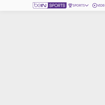
SPORTS
VIDE
beIN SPORTS CONNECT
Edition
France
Replays
Podcasts
En Direct
Gérer les notifications
Contactez nous
Grille TV
beINSPIRED
CGU
Mentions légales