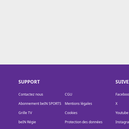
Cookies
Protection des données
Paramétrer mon consentement
SUPPORT
SUIV
Contactez nous
CGU
Faceboo
Abonnement beIN SPORTS
Mentions légales
X
Grille TV
Cookies
Youtube
beIN Régie
Protection des données
Instagr