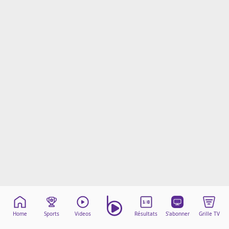
Mentions légales
Cookies
Protection des données
Paramétrer mon consentement
Home
Sports
Videos
Résultats
S'abonner
Grille TV