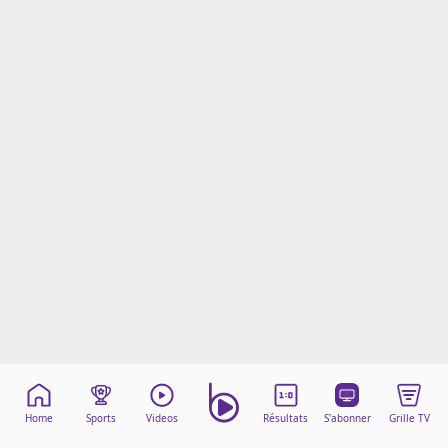
Mentions légales
Cookies
Protection des données
Paramétrer mon consentement
Home
Sports
Videos
Résultats
S'abonner
Grille TV