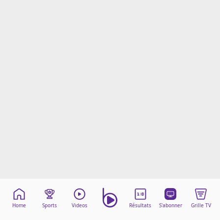
Mentions légales
Cookies
Protection des données
Paramétrer mon consentement
Home
Sports
Videos
Résultats
S'abonner
Grille TV