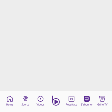
Mentions légales
Cookies
Protection des données
Paramétrer mon consentement
Home
Sports
Videos
Résultats
S'abonner
Grille TV