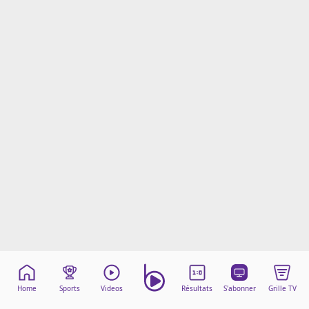
Mentions légales
Cookies
Protection des données
Paramétrer mon consentement
Home
Sports
Videos
Résultats
S'abonner
Grille TV