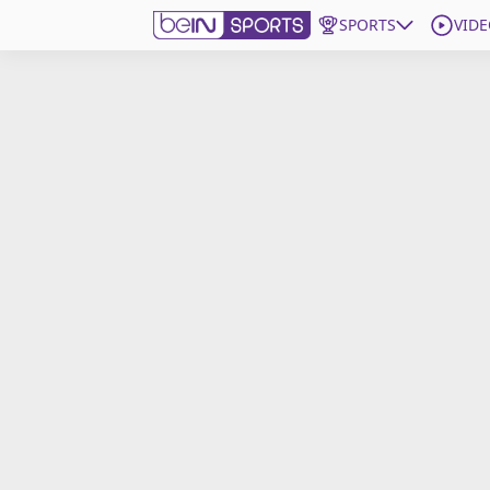
SPORTS
VIDE
beIN SPORTS CONNECT
Edition
France
Replays
Podcasts
En Direct
Gérer les notifications
Contactez nous
Grille TV
beINSPIRED
CGU
Mentions légales