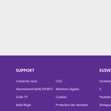
Cookies
Protection des données
Paramétrer mon consentement
SUPPORT
SUIV
Contactez nous
CGU
Faceboo
Abonnement beIN SPORTS
Mentions légales
X
Grille TV
Cookies
Youtube
beIN Régie
Protection des données
Instagr