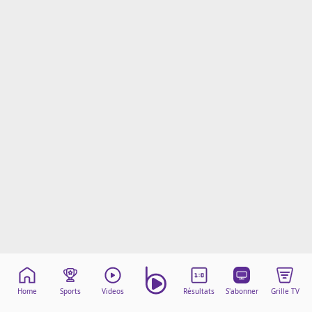
Mentions légales
Cookies
Protection des données
Paramétrer mon consentement
Home
Sports
Videos
Résultats
S'abonner
Grille TV