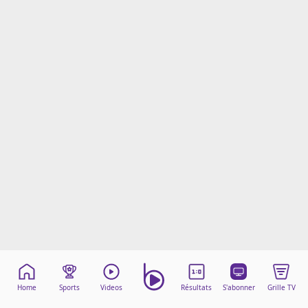
Mentions légales
Cookies
Protection des données
Paramétrer mon consentement
Home
Sports
Videos
Résultats
S'abonner
Grille TV