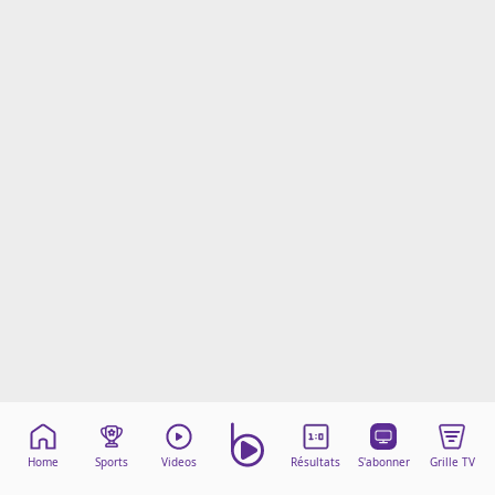
Mentions légales
Cookies
Protection des données
Paramétrer mon consentement
Home
Sports
Videos
Résultats
S'abonner
Grille TV