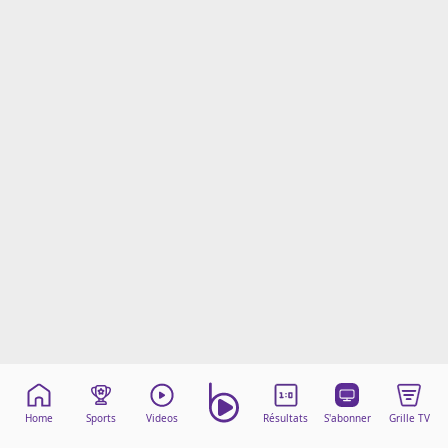
Mentions légales
Cookies
Protection des données
Paramétrer mon consentement
Home
Sports
Videos
Résultats
S'abonner
Grille TV