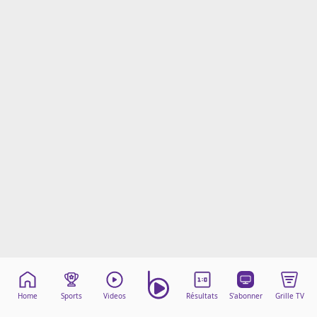
Mentions légales
Cookies
Protection des données
Paramétrer mon consentement
Home
Sports
Videos
Résultats
S'abonner
Grille TV