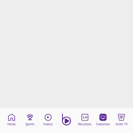
Mentions légales
Cookies
Protection des données
Paramétrer mon consentement
Home
Sports
Videos
Résultats
S'abonner
Grille TV