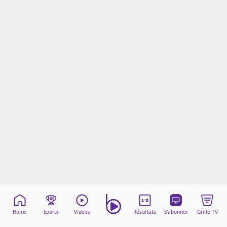
Mentions légales
Cookies
Protection des données
Paramétrer mon consentement
Home
Sports
Videos
Résultats
S'abonner
Grille TV