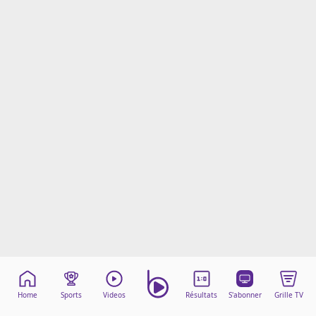
Mentions légales
Cookies
Protection des données
Paramétrer mon consentement
Home
Sports
Videos
Résultats
S'abonner
Grille TV