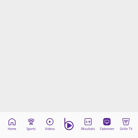
Mentions légales
Cookies
Protection des données
Paramétrer mon consentement
Home
Sports
Videos
Résultats
S'abonner
Grille TV