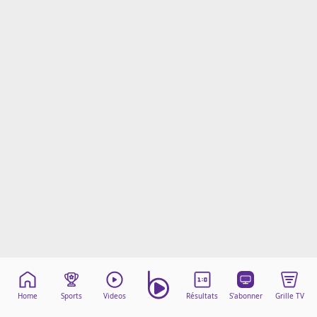
Mentions légales
Cookies
Protection des données
Paramétrer mon consentement
Home
Sports
Videos
Résultats
S'abonner
Grille TV