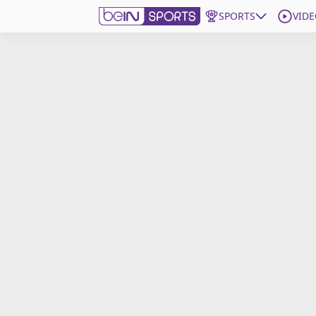
SPORTS
VIDE
beIN SPORTS CONNECT
Edition
France
Replays
Podcasts
En Direct
Gérer les notifications
Contactez nous
Grille TV
beINSPIRED
CGU
Mentions légales