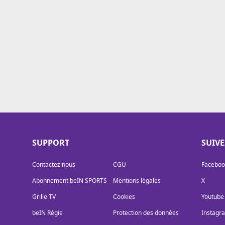
Cookies
Protection des données
Paramétrer mon consentement
SUPPORT
SUIV
Contactez nous
CGU
Faceboo
Abonnement beIN SPORTS
Mentions légales
X
Grille TV
Cookies
Youtube
beIN Régie
Protection des données
Instagr