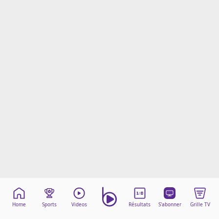
Mentions légales
Cookies
Protection des données
Paramétrer mon consentement
Home
Sports
Videos
Résultats
S'abonner
Grille TV