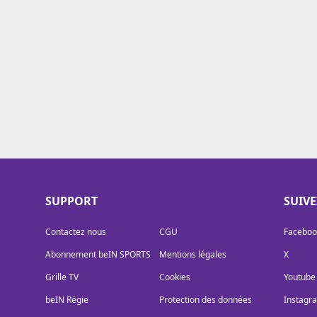
Cookies
Protection des données
Paramétrer mon consentement
SUPPORT
SUIV
Contactez nous
CGU
Faceboo
Abonnement beIN SPORTS
Mentions légales
X
Grille TV
Cookies
Youtube
beIN Régie
Protection des données
Instagr