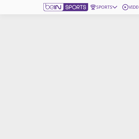
SPORTS
VIDE
beIN SPORTS CONNECT
Edition
France
Replays
Podcasts
En Direct
Gérer les notifications
Contactez nous
Grille TV
beINSPIRED
CGU
Mentions légales