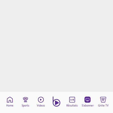
Mentions légales
Cookies
Protection des données
Paramétrer mon consentement
Home
Sports
Videos
Résultats
S'abonner
Grille TV