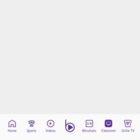
Mentions légales
Cookies
Protection des données
Paramétrer mon consentement
Home
Sports
Videos
Résultats
S'abonner
Grille TV