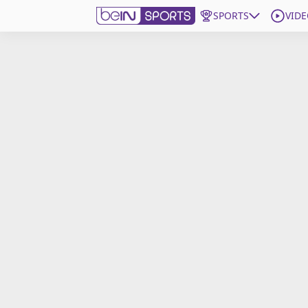
SPORTS
VIDE
beIN SPORTS CONNECT
Edition
France
Replays
Podcasts
En Direct
Gérer les notifications
Contactez nous
Grille TV
beINSPIRED
CGU
Mentions légales