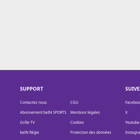
Cookies
Protection des données
Paramétrer mon consentement
SUPPORT
SUIV
Contactez nous
CGU
Faceboo
Abonnement beIN SPORTS
Mentions légales
X
Grille TV
Cookies
Youtube
beIN Régie
Protection des données
Instagr