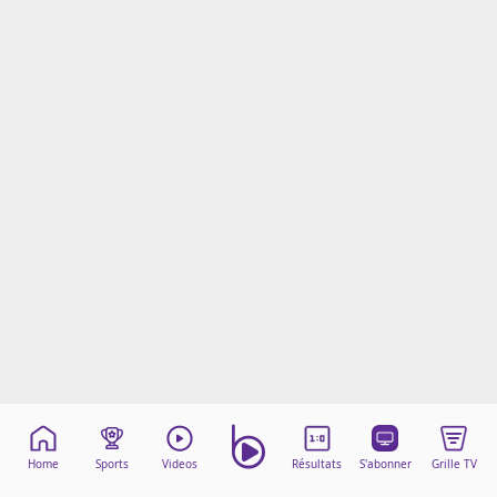
Mentions légales
Cookies
Protection des données
Paramétrer mon consentement
Home
Sports
Videos
Résultats
S'abonner
Grille TV