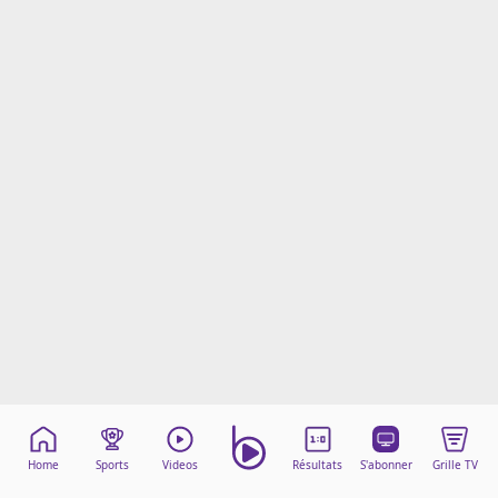
Mentions légales
Cookies
Protection des données
Paramétrer mon consentement
Home
Sports
Videos
Résultats
S'abonner
Grille TV