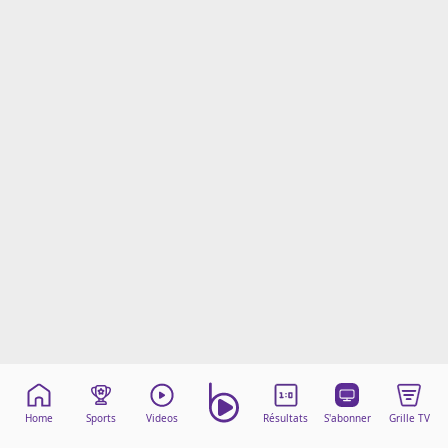
Mentions légales
Cookies
Protection des données
Paramétrer mon consentement
Home
Sports
Videos
Résultats
S'abonner
Grille TV