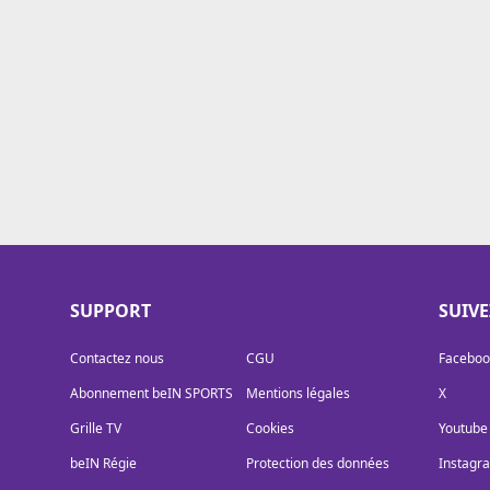
Cookies
Protection des données
Paramétrer mon consentement
SUPPORT
SUIV
Contactez nous
CGU
Faceboo
Abonnement beIN SPORTS
Mentions légales
X
Grille TV
Cookies
Youtube
beIN Régie
Protection des données
Instagr