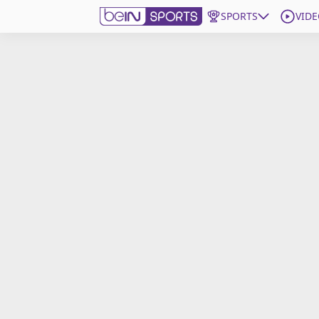
SPORTS
VIDE
beIN SPORTS CONNECT
Edition
France
Replays
Podcasts
En Direct
Gérer les notifications
Contactez nous
Grille TV
beINSPIRED
CGU
Mentions légales