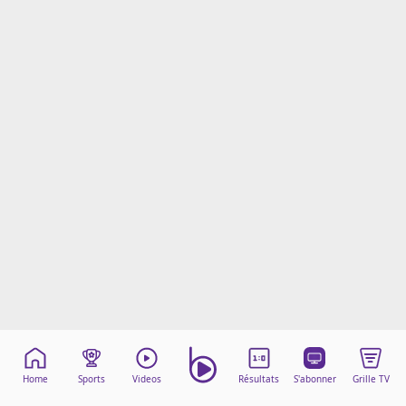
Mentions légales
Cookies
Protection des données
Paramétrer mon consentement
Home
Sports
Videos
Résultats
S'abonner
Grille TV