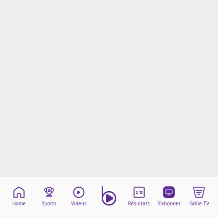
Mentions légales
Cookies
Protection des données
Paramétrer mon consentement
Home
Sports
Videos
Résultats
S'abonner
Grille TV