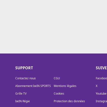
Cookies
Protection des données
Paramétrer mon consentement
SUPPORT
SUIV
Contactez nous
CGU
Faceboo
Abonnement beIN SPORTS
Mentions légales
X
Grille TV
Cookies
Youtube
beIN Régie
Protection des données
Instagr