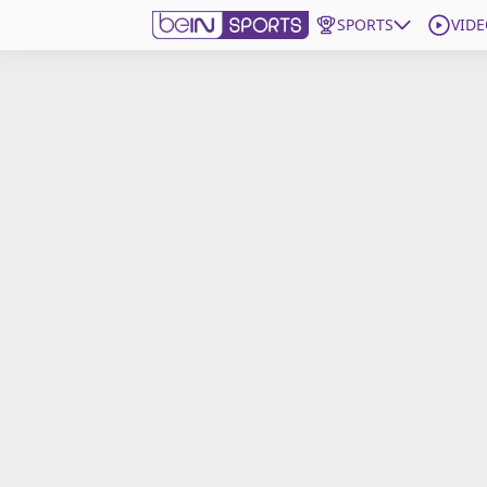
SPORTS
VIDE
beIN SPORTS CONNECT
Edition
France
Replays
Podcasts
En Direct
Gérer les notifications
Contactez nous
Grille TV
beINSPIRED
CGU
Mentions légales