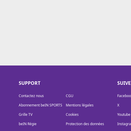
Cookies
Protection des données
Paramétrer mon consentement
SUPPORT
SUIV
Contactez nous
CGU
Faceboo
Abonnement beIN SPORTS
Mentions légales
X
Grille TV
Cookies
Youtube
beIN Régie
Protection des données
Instagr