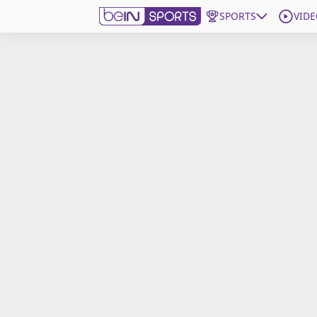
SPORTS
VIDE
beIN SPORTS CONNECT
Edition
France
Replays
Podcasts
En Direct
Gérer les notifications
Contactez nous
Grille TV
beINSPIRED
CGU
Mentions légales