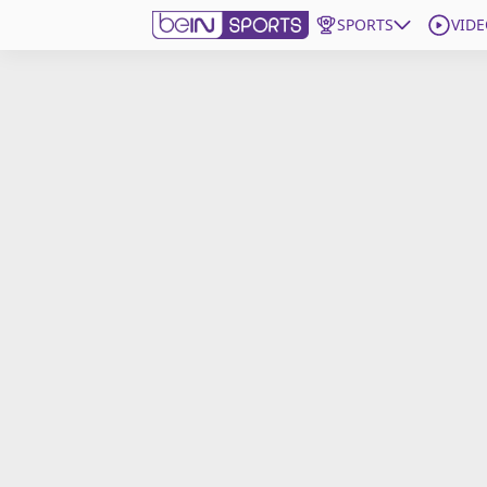
SPORTS
VIDE
beIN SPORTS CONNECT
Edition
France
Replays
Podcasts
En Direct
Gérer les notifications
Contactez nous
Grille TV
beINSPIRED
CGU
Mentions légales