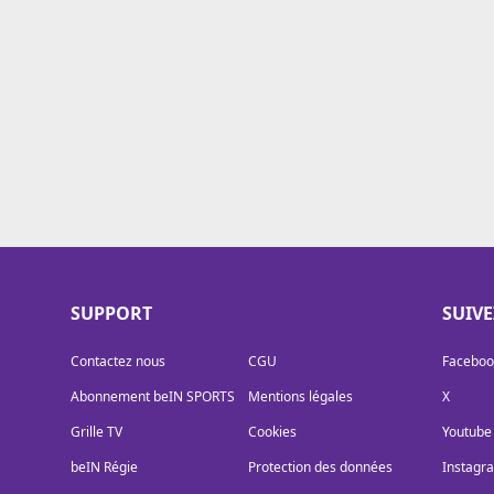
Cookies
Protection des données
Paramétrer mon consentement
SUPPORT
SUIV
Contactez nous
CGU
Faceboo
Abonnement beIN SPORTS
Mentions légales
X
Grille TV
Cookies
Youtube
beIN Régie
Protection des données
Instagr