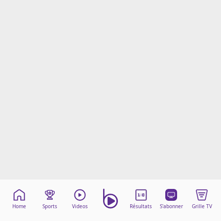
Mentions légales
Cookies
Protection des données
Paramétrer mon consentement
Home
Sports
Videos
Résultats
S'abonner
Grille TV