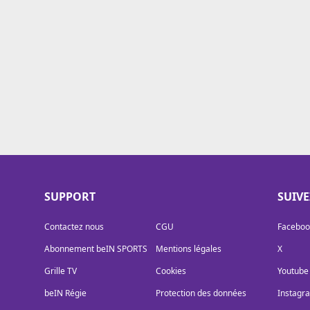
Cookies
Protection des données
Paramétrer mon consentement
SUPPORT
SUIV
Contactez nous
CGU
Faceboo
Abonnement beIN SPORTS
Mentions légales
X
Grille TV
Cookies
Youtube
beIN Régie
Protection des données
Instagr