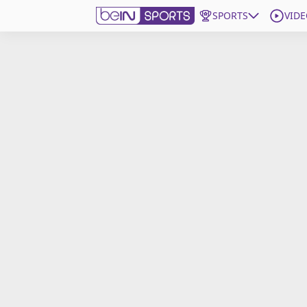
SPORTS
VIDE
beIN SPORTS CONNECT
Edition
France
Replays
Podcasts
En Direct
Gérer les notifications
Contactez nous
Grille TV
beINSPIRED
CGU
Mentions légales