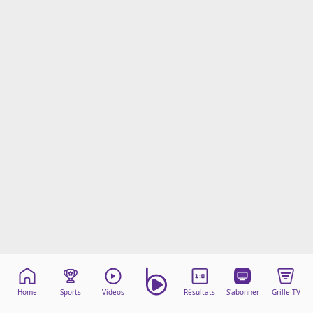
Mentions légales
Cookies
Protection des données
Paramétrer mon consentement
Home
Sports
Videos
Résultats
S'abonner
Grille TV